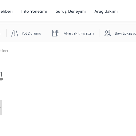
Rehberi
Filo Yönetimi
Sürüş Deneyimi
Araç Bakımı
ı
Yol Durumu
Akaryakıt Fiyatları
Bayi Lokasyo
tları
ı