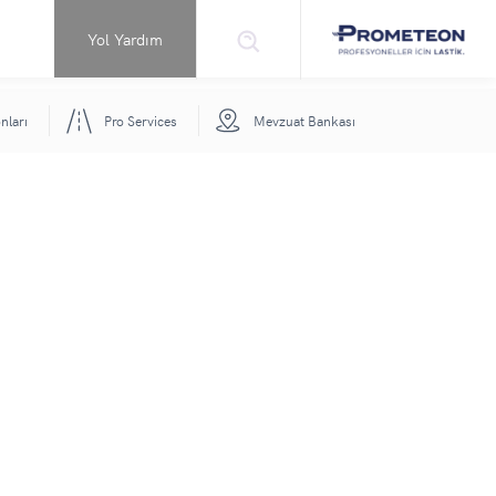
Yol Yardım
nları
Pro Services
Mevzuat Bankası