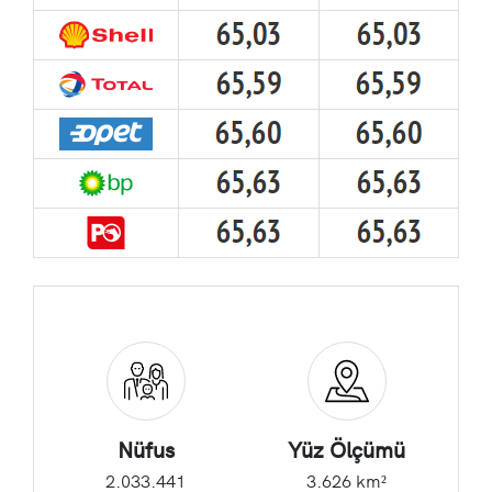
Nüfus
Yüz Ölçümü
2.033.441
3.626 km²