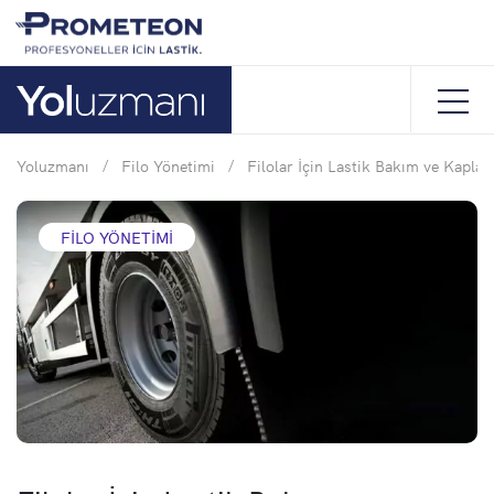
Yoluzmanı
/
Filo Yönetimi
/
Filolar İçin Lastik Bakım ve Kapla
FILO YÖNETIMI