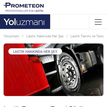
Yoluzmanı
/
Lastik Hakkında Her Şey
/
Lastik Tanımı ve Temel B
LASTIK HAKKINDA HER ŞEY