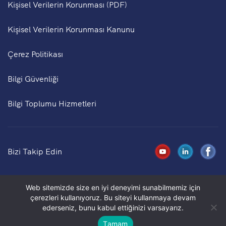
Kişisel Verilerin Korunması (PDF)
Kişisel Verilerin Korunması Kanunu
Çerez Politikası
Bilgi Güvenliği
Bilgi Toplumu Hizmetleri
Bizi Takip Edin
Web sitemizde size en iyi deneyimi sunabilmemiz için
Copyright © 2025 Prometeon Tyre Group S.r.l. - The
çerezleri kullanıyoruz. Bu siteyi kullanmaya devam
“PIRELLI” logo trademark is owned by Pirelli & C. S.p.A.
ederseniz, bunu kabul ettiğinizi varsayarız.
and used under license
Tamam