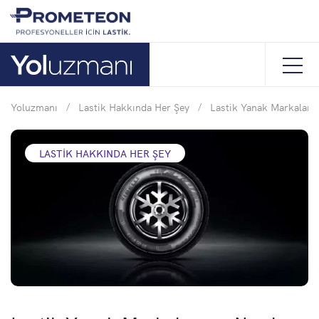
Yoluzmanı
/
Lastik Hakkında Her Şey
/
Lastik Yanak Markalama
LASTIK HAKKINDA HER ŞEY