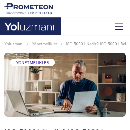
Yoluzmanı
/
Yönetmelikler
/
ISO 50001 Nedir? ISO 50001 Belges
YÖNETMELIKLER