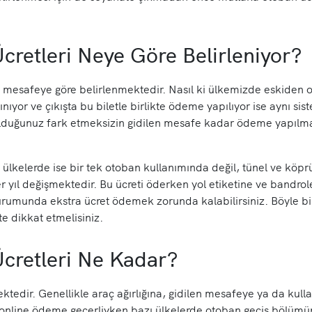
cretleri Neye Göre Belirleniyor?
z mesafeye göre belirlenmektedir. Nasıl ki ülkemizde eskiden o
lınıyor ve çıkışta bu biletle birlikte ödeme yapılıyor ise aynı si
 olduğunuz fark etmeksizin gidilen mesafe kadar ödeme yapılma
ülkelerde ise bir tek otoban kullanımında değil, tünel ve köpr
r yıl değişmektedir. Bu ücreti öderken yol etiketine ve bandrol
 durumunda ekstra ücret ödemek zorunda kalabilirsiniz. Böyle b
e dikkat etmelisiniz.
cretleri Ne Kadar?
ktedir. Genellikle araç ağırlığına, gidilen mesafeye ya da kull
e online ödeme geçerliyken bazı ülkelerde otoban geçiş bölümü