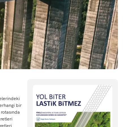
elerindeki
erhangi bir
 rotasında
retleri
etleri