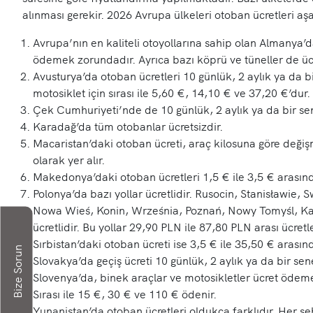
alınması gerekir. 2026 Avrupa ülkeleri otoban ücretleri aş
Avrupa’nın en kaliteli otoyollarına sahip olan Almanya’d
ödemek zorundadır. Ayrıca bazı köprü ve tüneller de ücr
Avusturya’da otoban ücretleri 10 günlük, 2 aylık ya da bi
motosiklet için sırası ile 5,60 €, 14,10 € ve 37,20 €’dur
Çek Cumhuriyeti’nde de 10 günlük, 2 aylık ya da bir sene
Karadağ’da tüm otobanlar ücretsizdir.
Macaristan’daki otoban ücreti, araç kilosuna göre değ
olarak yer alır.
Makedonya’daki otoban ücretleri 1,5 € ile 3,5 € arası
Polonya’da bazı yollar ücretlidir. Rusocin, Stanisławie
Nowa Wieś, Konin, Września, Poznań, Nowy Tomyśl, Kat
ücretlidir. Bu yollar 29,90 PLN ile 87,80 PLN arası ücretl
Sırbistan’daki otoban ücreti ise 3,5 € ile 35,50 € arasın
Bize Sorun
Slovakya’da geçiş ücreti 10 günlük, 2 aylık ya da bir sen
Slovenya’da, binek araçlar ve motosikletler ücret ödemek
Sırası ile 15 €, 30 € ve 110 € ödenir.
Yunanistan’da otoban ücretleri oldukça farklıdır. Her şe