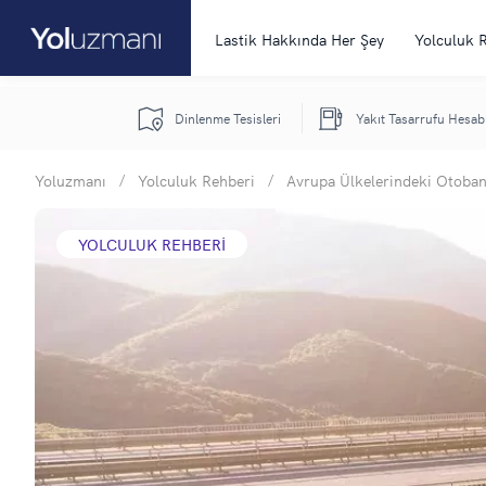
Lastik Hakkında Her Şey
Yolculuk 
Dinlenme Tesisleri
Yakıt Tasarrufu Hesab
Yoluzmanı
/
Yolculuk Rehberi
/
Avrupa Ülkelerindeki Otoban
YOLCULUK REHBERI