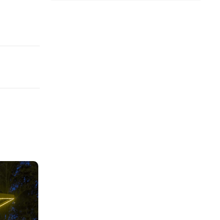
YOLCULUK REHBERI