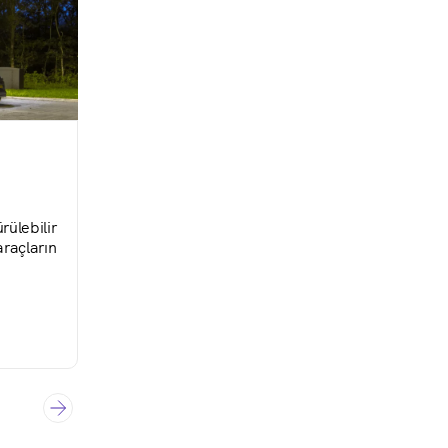
Prometeon Yol Günlükleri
rülebilir
Yeniliklere açık ve sosyal sorumluluğa oldukça
araçların
endüstriyel ve ticari lastik alanında öncü Prome
[…]
Devamını Oku