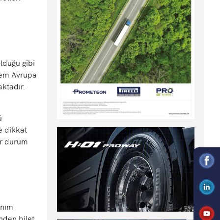
lduğu gibi
stem Avrupa
ktadır.
ü
e dikkat
ir durum
anım
nden bilet