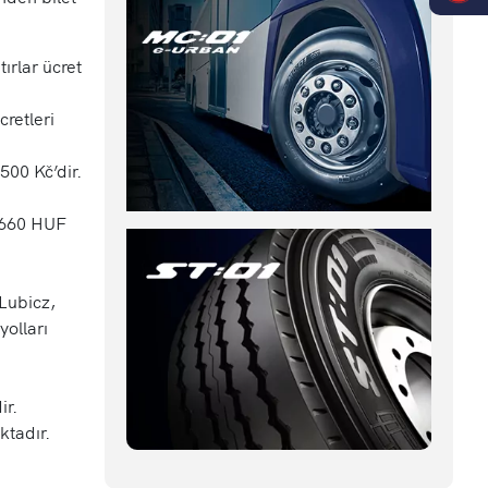
ırlar ücret
cretleri
1500 Kč’dir.
4,660 HUF
 Lubicz,
olları
ir.
ktadır.