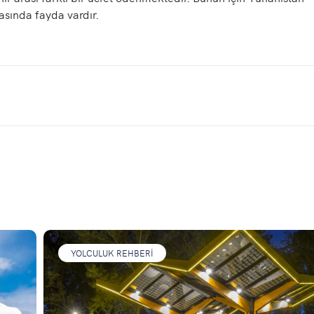
masında fayda vardır.
YOLCULUK REHBERI