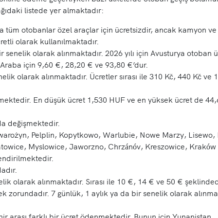
ağıdaki listede yer almaktadır:
a tüm otobanlar özel araçlar için ücretsizdir, ancak kamyon ve t
etli olarak kullanılmaktadır.
r senelik olarak alınmaktadır. 2026 yılı için Avusturya otoban ü
. Araba için 9,60 €, 28,20 € ve 93,80 €’dur.
lik olarak alınmaktadır. Ücretler sırası ile 310 Kč, 440 Kč ve 
işmektedir. En düşük ücret 1,530 HUF ve en yüksek ücret de 4
nda değişmektedir.
, Swarożyn, Pelplin, Kopytkowo, Warlubie, Nowe Marzy, Lisewo,
owice, Myslowice, Jaworzno, Chrzánóv, Kreszowice, Kraków y
endirilmektedir.
dadır.
elik olarak alınmaktadır. Sırası ile 10 €, 14 € ve 50 € şeklinded
 zorundadır. 7 günlük, 1 aylık ya da bir senelik olarak alınma
hir arası farklı bir ücret ödenmektedir. Bunun için Yunanistan