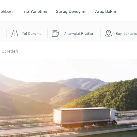
Rehberi
Filo Yönetimi
Sürüş Deneyimi
Araç Bakımı
ı
Yol Durumu
Akaryakıt Fiyatları
Bayi Lokasyo
 Ücretleri