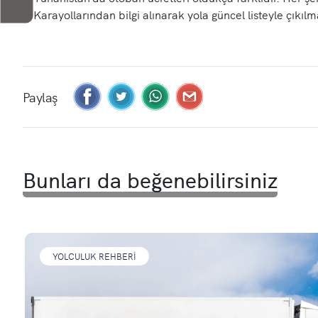
Karayollarından bilgi alınarak yola güncel listeyle çıkıl
Paylaş
Bunları da beğenebilirsiniz
YOLCULUK REHBERI