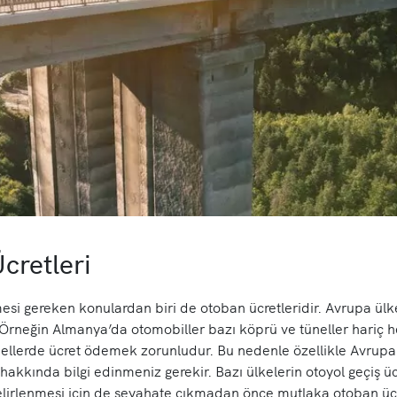
cretleri
mesi gereken konulardan biri de otoban ücretleridir. Avrupa ülk
. Örneğin Almanya’da otomobiller bazı köprü ve tüneller hariç h
llerde ücret ödemek zorunludur. Bu nedenle özellikle Avrupa
hakkında bilgi edinmeniz gerekir. Bazı ülkelerin otoyol geçiş üc
belirlenmesi için de seyahate çıkmadan önce mutlaka otoban ücr