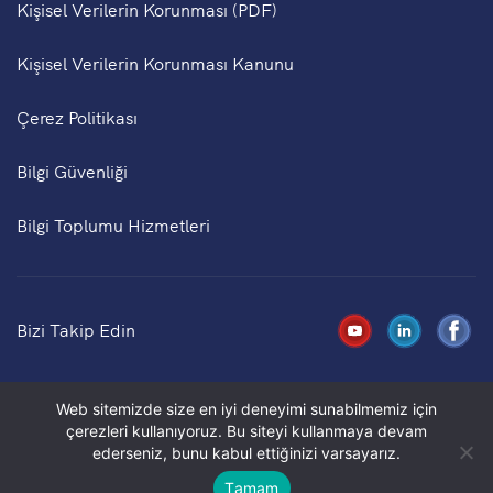
Kişisel Verilerin Korunması (PDF)
Kişisel Verilerin Korunması Kanunu
Çerez Politikası
Bilgi Güvenliği
Bilgi Toplumu Hizmetleri
Bizi Takip Edin
Web sitemizde size en iyi deneyimi sunabilmemiz için
Copyright © 2025 Prometeon Tyre Group S.r.l. - The
çerezleri kullanıyoruz. Bu siteyi kullanmaya devam
“PIRELLI” logo trademark is owned by Pirelli & C. S.p.A.
ederseniz, bunu kabul ettiğinizi varsayarız.
and used under license
Tamam