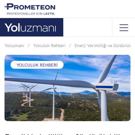
Yoluzmanı
/
Yolculuk Rehberi
/
Enerji Verimliliği ve Sürdürüleb
YOLCULUK REHBERI