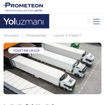
Yoluzmanı
/
Yönetmelikler
/
Lojistik 5.0 Nedir?
YÖNETMELIKLER