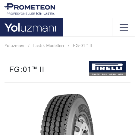
Yoluzmanı
/
Lastik Modelleri
/
FG:01™ II
FG:01™ II