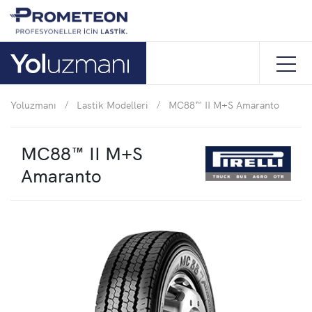
Yoluzmanı
/
Lastik Modelleri
/
MC88™ II M+S Amaranto
MC88™ II M+S
Amaranto